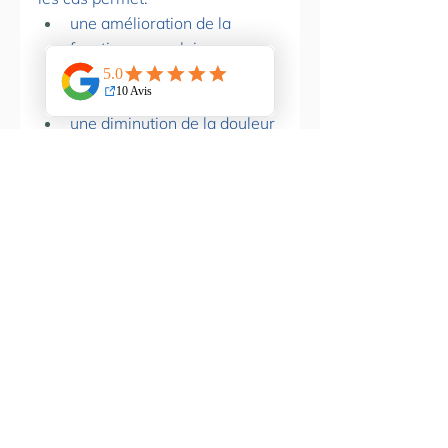
une amélioration de la 
fonction musculaire 
une amélioration de la 
circulation
une diminution de la douleur 
un soutient articulaire et 
proprioceptif
Le K-Taping s'applique du 
nourrisson jusqu'au sénior en 
passant par la femme enceinte 
et le sportif. 
Mots-clés :
sport
k-taping
muscles