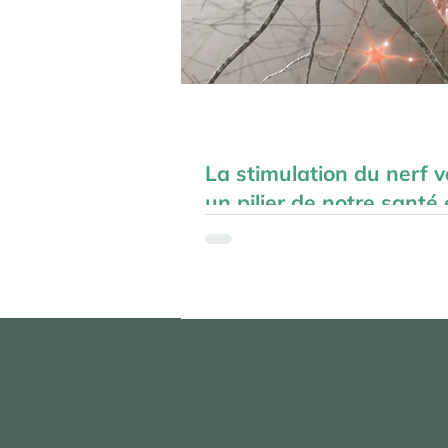
La stimulation du nerf 
un pilier de notre santé 
notre bien-être:
Depuis quelques années, le nerf vague su
cure de jouvence, la science en vente de p
les mérites. De nombreuses études...