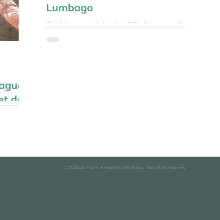
Lumbago
Que faire en cas de lumbago? Quelques conseils à
suivre pour soulager au mieux votre douleur.
vague,
et de
bit une
lus en plus
© 2025 par Pierre-Arnaud Nicolle Malpas. Tous droits réservés.